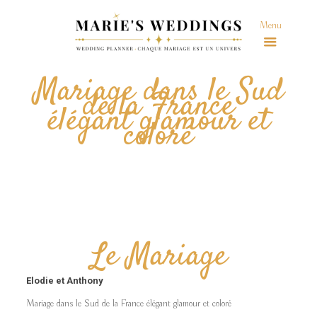
Menu
Mariage dans le Sud
de la France
élégant glamour et
coloré
Le Mariage
Elodie et Anthony
Mariage dans le Sud de la France élégant glamour et coloré