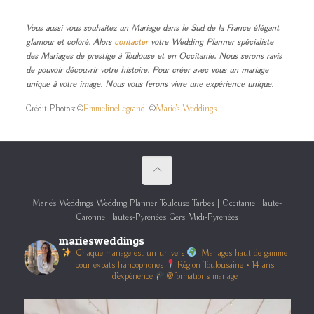
Vous aussi vous souhaitez un Mariage dans le Sud de la France élégant
glamour et coloré. Alors
contacter
votre Wedding Planner spécialiste
des Mariages de prestige à Toulouse et en Occitanie. Nous serons ravis
de pouvoir découvrir votre histoire. Pour créer avec vous un mariage
unique à votre image. Nous vous ferons vivre une expérience unique.
Crédit Photos: ©
EmmelineLegrand
©
Marie’s Weddings
Marie's Weddings Wedding Planner Toulouse Tarbes | Occitanie Haute-
Garonne Hautes-Pyrénées Gers Midi-Pyrénées
mariesweddings
Chaque mariage est un univers
Mariages haut de gamme
pour expats francophones
Région Toulousaine • 14 ans
d’expérience
@formations_mariage